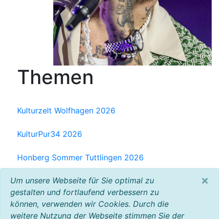
Themen
Kulturzelt Wolfhagen 2026
KulturPur34 2026
Honberg Sommer Tuttlingen 2026
×
Um unsere Webseite für Sie optimal zu
Milchwerk Musik Festival Radolfzell 2025
gestalten und fortlaufend verbessern zu
können, verwenden wir Cookies. Durch die
Baltic Open Air 2025
weitere Nutzung der Webseite stimmen Sie der
VW Bus Festival 2023