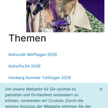
Themen
Kulturzelt Wolfhagen 2026
KulturPur34 2026
Honberg Sommer Tuttlingen 2026
×
Um unsere Webseite für Sie optimal zu
Milchwerk Musik Festival Radolfzell 2025
gestalten und fortlaufend verbessern zu
können, verwenden wir Cookies. Durch die
Baltic Open Air 2025
weitere Nutzung der Webseite stimmen Sie der
VW Bus Festival 2023