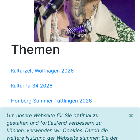
Themen
Kulturzelt Wolfhagen 2026
KulturPur34 2026
Honberg Sommer Tuttlingen 2026
×
Um unsere Webseite für Sie optimal zu
Milchwerk Musik Festival Radolfzell 2025
gestalten und fortlaufend verbessern zu
können, verwenden wir Cookies. Durch die
Baltic Open Air 2025
weitere Nutzung der Webseite stimmen Sie der
VW Bus Festival 2023