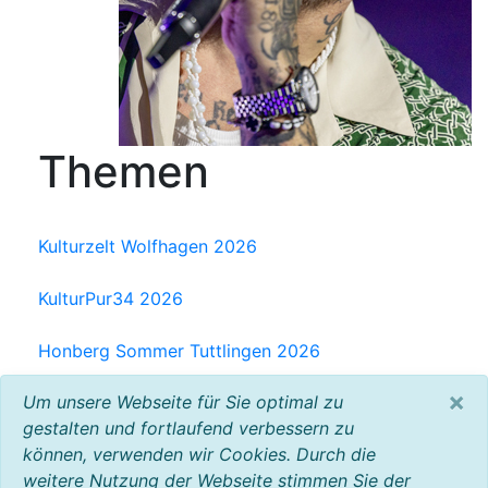
Themen
Kulturzelt Wolfhagen 2026
KulturPur34 2026
Honberg Sommer Tuttlingen 2026
×
Um unsere Webseite für Sie optimal zu
Milchwerk Musik Festival Radolfzell 2025
gestalten und fortlaufend verbessern zu
können, verwenden wir Cookies. Durch die
Baltic Open Air 2025
weitere Nutzung der Webseite stimmen Sie der
VW Bus Festival 2023