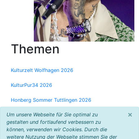
Themen
Kulturzelt Wolfhagen 2026
KulturPur34 2026
Honberg Sommer Tuttlingen 2026
×
Um unsere Webseite für Sie optimal zu
Milchwerk Musik Festival Radolfzell 2025
gestalten und fortlaufend verbessern zu
können, verwenden wir Cookies. Durch die
Baltic Open Air 2025
weitere Nutzung der Webseite stimmen Sie der
VW Bus Festival 2023