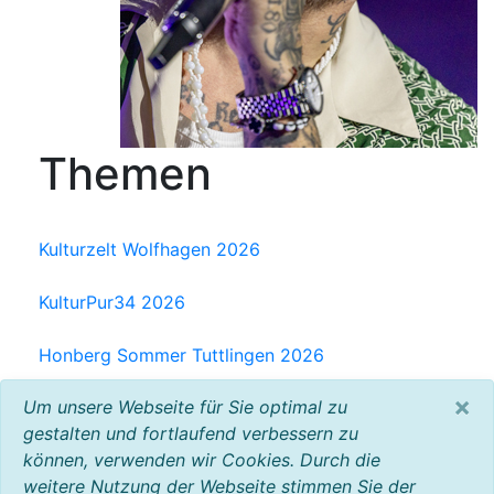
Themen
Kulturzelt Wolfhagen 2026
KulturPur34 2026
Honberg Sommer Tuttlingen 2026
×
Um unsere Webseite für Sie optimal zu
Milchwerk Musik Festival Radolfzell 2025
gestalten und fortlaufend verbessern zu
können, verwenden wir Cookies. Durch die
Baltic Open Air 2025
weitere Nutzung der Webseite stimmen Sie der
VW Bus Festival 2023