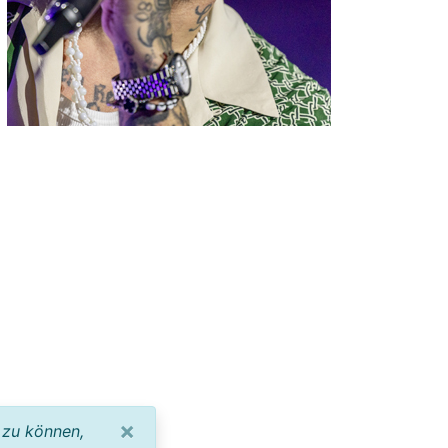
×
 zu können,