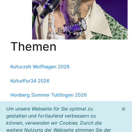
Themen
Kulturzelt Wolfhagen 2026
KulturPur34 2026
Honberg Sommer Tuttlingen 2026
×
Um unsere Webseite für Sie optimal zu
Milchwerk Musik Festival Radolfzell 2025
gestalten und fortlaufend verbessern zu
können, verwenden wir Cookies. Durch die
Baltic Open Air 2025
weitere Nutzung der Webseite stimmen Sie der
VW Bus Festival 2023