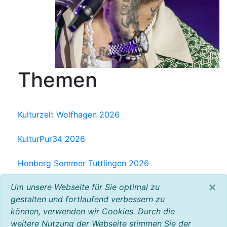
Themen
Kulturzelt Wolfhagen 2026
KulturPur34 2026
Honberg Sommer Tuttlingen 2026
×
Um unsere Webseite für Sie optimal zu
Milchwerk Musik Festival Radolfzell 2025
gestalten und fortlaufend verbessern zu
können, verwenden wir Cookies. Durch die
Baltic Open Air 2025
weitere Nutzung der Webseite stimmen Sie der
VW Bus Festival 2023